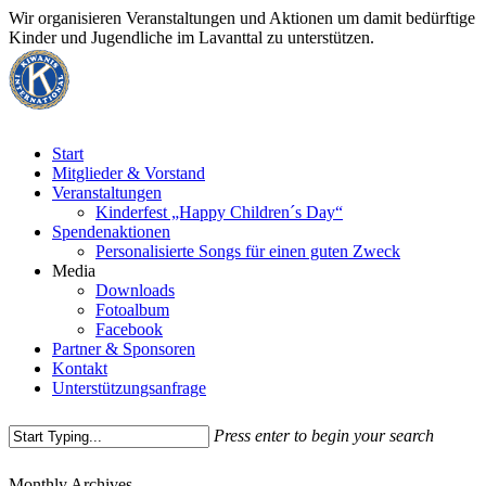
Skip
Wir organisieren Veranstaltungen und Aktionen um damit bedürftige
to
Kinder und Jugendliche im Lavanttal zu unterstützen.
main
content
Menu
Start
Mitglieder & Vorstand
Veranstaltungen
Kinderfest „Happy Children´s Day“
Spendenaktionen
Personalisierte Songs für einen guten Zweck
Media
Downloads
Fotoalbum
Facebook
Partner & Sponsoren
Kontakt
Unterstützungsanfrage
Press enter to begin your search
Close
Monthly Archives