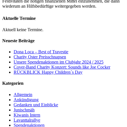
Festivitäten die nötigen finanziellen Mittel einzunehmen, die dann
wiederum an Hilfsbedürftige weitergegeben werden.
Aktuelle Termine
Aktuell keine Termine.
Neueste Beiträge
Dona Loca – Best of Travestie
Charity Oster Preisschnapsen
Unsere Spendenaktionen im Clubjahr 2024 / 2025
Cover-Band Charity Konzert: Sounds like Joe Cocker
RÜCKBLICK Happy Children´s Day
Kategorien
Allgemein
Ankündigung
Gedanken und Einblicke
Junischmäh
Kiwanis Intern
Lavanttalrallye
Spendenaktionen