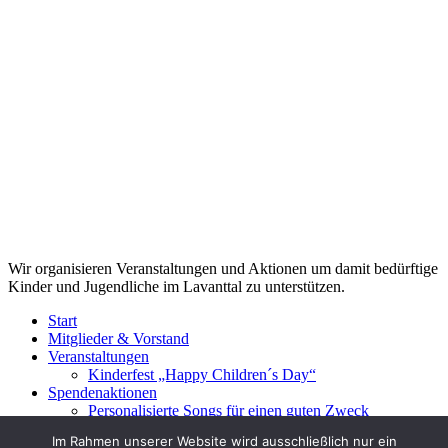
Gedanken und Einblicke
Kiwanis Intern
Spendenaktionen
Veranstaltungen
LOGIN
Interner Bereich für Mitglieder
Webseite von
Werbeagentur Stocker
Close
Wir organisieren Veranstaltungen und Aktionen um damit bedürftige
Menu
Kinder und Jugendliche im Lavanttal zu unterstützen.
Start
Mitglieder & Vorstand
Veranstaltungen
Kinderfest „Happy Children´s Day“
Spendenaktionen
Personalisierte Songs für einen guten Zweck
Media
Im Rahmen unserer Website wird ausschließlich nur ein
Downloads