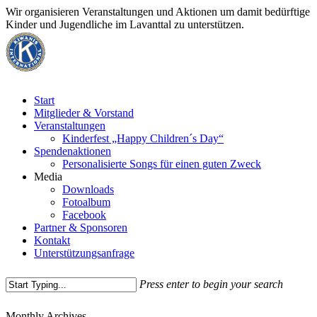
Skip
Wir organisieren Veranstaltungen und Aktionen um damit bedürftige
to
Kinder und Jugendliche im Lavanttal zu unterstützen.
main
content
Menu
Start
Mitglieder & Vorstand
Veranstaltungen
Kinderfest „Happy Children´s Day“
Spendenaktionen
Personalisierte Songs für einen guten Zweck
Media
Downloads
Fotoalbum
Facebook
Partner & Sponsoren
Kontakt
Unterstützungsanfrage
Press enter to begin your search
Close
Monthly Archives