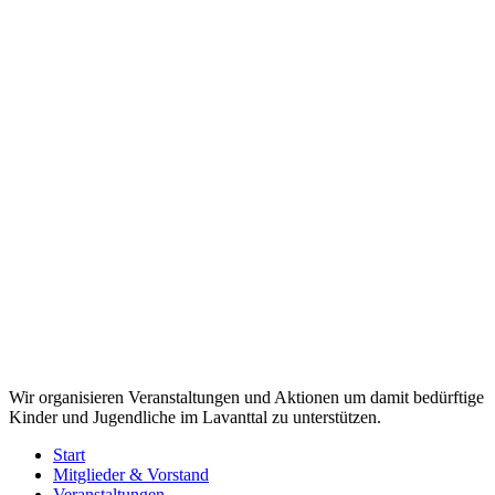
KATEGORIEN
Allgemein
Gedanken und Einblicke
Kiwanis Intern
Spendenaktionen
Veranstaltungen
LOGIN
Interner Bereich für Mitglieder
Webseite von
Werbeagentur Stocker
Close
Wir organisieren Veranstaltungen und Aktionen um damit bedürftige
Menu
Kinder und Jugendliche im Lavanttal zu unterstützen.
Start
Mitglieder & Vorstand
Veranstaltungen