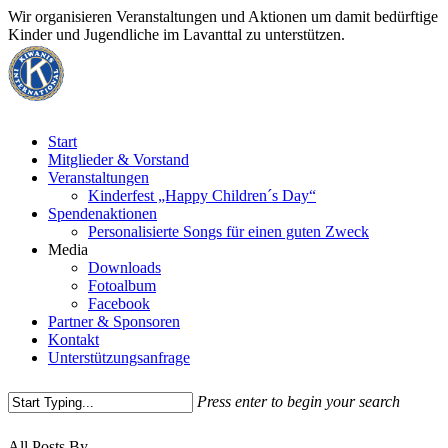
Skip
Wir organisieren Veranstaltungen und Aktionen um damit bedürftige
to
Kinder und Jugendliche im Lavanttal zu unterstützen.
main
content
Menu
Start
Mitglieder & Vorstand
Veranstaltungen
Kinderfest „Happy Children´s Day“
Spendenaktionen
Personalisierte Songs für einen guten Zweck
Media
Downloads
Fotoalbum
Facebook
Partner & Sponsoren
Kontakt
Unterstützungsanfrage
Press enter to begin your search
Close
All Posts By