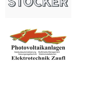
KONTAKT
Lindhofstrasse 6
9400 Wolfsberg
Kärnten
Österreich