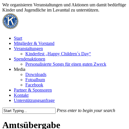
Skip
Wir organisieren Veranstaltungen und Aktionen um damit bedürftige
to
Kinder und Jugendliche im Lavanttal zu unterstützen.
main
content
Menu
Start
Mitglieder & Vorstand
Veranstaltungen
Kinderfest „Happy Children´s Day“
Spendenaktionen
Personalisierte Songs für einen guten Zweck
Media
Downloads
Fotoalbum
Facebook
Partner & Sponsoren
Kontakt
Unterstützungsanfrage
Press enter to begin your search
Close
Search
Amtsübergabe